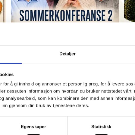
31/
29/07/2026
-
EVANGELISK MISJON
S
Detaljer
Sommerkonferanse 2-26
V
h
Den 6. august samles vi igjen til
ookies
sommmerkonferanse 2 på Gavelstad
p
 for å gi innhold og annonser et personlig preg, for å levere sos
gjestegård. Vi har forventning for hva
deler dessuten informasjon om hvordan du bruker nettstedet vårt,
Guds skal gjøre i blandt oss. Vi har gleden
og analysearbeid, som kan kombinere den med annen informasjon d
av å ha med oss 4 forkynnere som skal
 inn gjennom din bruk av tjenestene deres.
tale i denne konferansen. Vi gleder oss til
å høre hva Gud har lagt på deres hjerter.
De som skal forkynne er:
Egenskaper
Statistikk