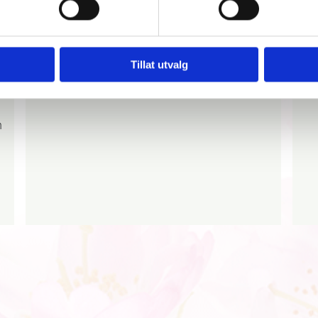
Les mer
Tillat utvalg
,
n