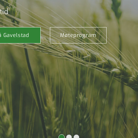
tid
å Gavelstad
Møteprogram