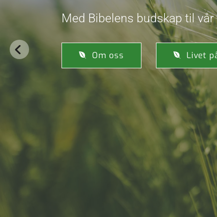
Med Bibelens budskap til vår 
Om oss
Livet p