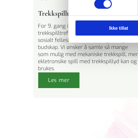
Trekkspilltreff på Gavelstad
For 9. gang inviterer vi til nytt
Ikke tillat
trekkspilltreff der det blirr trekspilløvelser
sosialt felleskap, konserter og evangelisk
budskap. Vi ønsker å samle så mange
som mulig med mekaniske trekkspill, me
ekletronsike spill med trekkspillyd kan og
brukes.
Les mer
Button Text