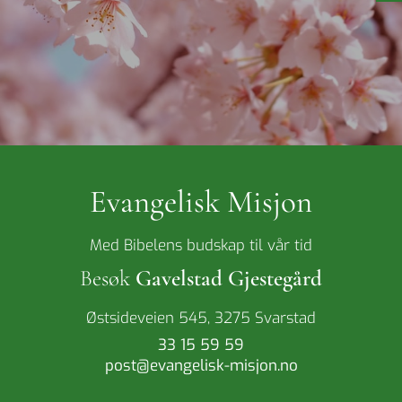
Evangelisk Misjon
Med Bibelens budskap til vår tid
Besøk
Gavelstad Gjestegård
Østsideveien 545, 3275 Svarstad
33 15 59 59
post@evangelisk-misjon.no