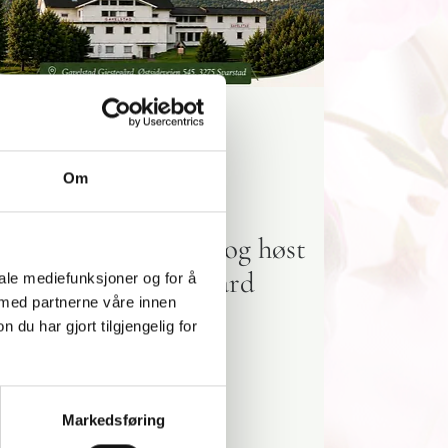
05/2026
-
EVANGELISK MISJON
ommer på Gavelstad
Om
23/04/2026
-
E
elkommen til en
Utrolig 
endelsesrik sommer og høst
Dette 
å Gavelstad Gjestegård
iale mediefunksjoner og for å
 med partnerne våre innen
en utr
u har gjort tilgjengelig for
Les mer
Les 
Markedsføring