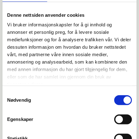
Formål:
Denne nettsiden anvender cookies
Utvikle og forbedre nettstedet gjennom å forstå
hvordan det anvendes.
Vi bruker informasjonskapsler for å gi innhold og
annonser et personlig preg, for å levere sosiale
Beregne og rapportere brukerantall og trafikk.
mediefunksjoner og for å analysere trafikken vår. Vi deler
Gjøre det lettere for deg å navigere på
dessuten informasjon om hvordan du bruker nettstedet
nettstedet.
vårt, med partnerne våre innen sosiale medier,
annonsering og analysearbeid, som kan kombinere den
Gjøre det mulig for systemet å kjenne igjen
med annen informasjon du har gjort tilgjengelig for dem,
faste brukere for å kunne tilpasse tjenestene.
eller som de har samlet inn gjennom din bruk av
tjenestene deres.
Iblant anvender vi
tredjepartsinformasjonskapsler fra andre firma
Samtykkevalg
for å gjøre markedsundersøkelser og
Nødvendig
trafikkmålinger, og for å forbedre
funksjonaliteten på nettstedet.
Egenskaper
Slik forhindrer du at informasjonskapsler
lagres
Statistikk