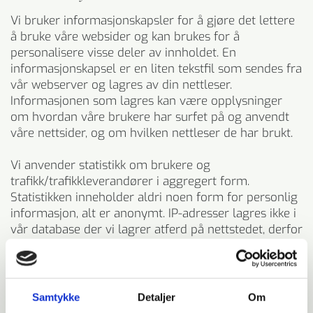
Vi bruker informasjonskapsler for å gjøre det lettere
å bruke våre websider og kan brukes for å
personalisere visse deler av innholdet. En
informasjonskapsel er en liten tekstfil som sendes fra
vår webserver og lagres av din nettleser.
Informasjonen som lagres kan være opplysninger
om hvordan våre brukere har surfet på og anvendt
våre nettsider, og om hvilken nettleser de har brukt.
Vi anvender statistikk om brukere og
trafikk/trafikkleverandører i aggregert form.
Statistikken inneholder aldri noen form for personlig
informasjon, alt er anonymt. IP-adresser lagres ikke i
vår database der vi lagrer atferd på nettstedet, derfor
kan informasjon om deg som bruker aldri kobles
sammen med din identitet. Din IP-adresse lagres av
sikkerhetsmessige årsaker bare i de tilfeller du selv
aktivt registrerer deg på nettstedet.
Samtykke
Detaljer
Om