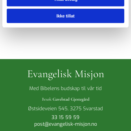
Meld deg på nå!
Gavelstad Gjestegård
tlf.
33 15 59 59
/900 45 605
Ikke tillat
E-post. booking@gavelstad.no
Evangelisk Misjon
Med Bibelens budskap til vår tid
Besøk
Gavelstad Gjestegård
Østsideveien 545, 3275 Svarstad
33 15 59 59
post@evangelisk-misjon.no