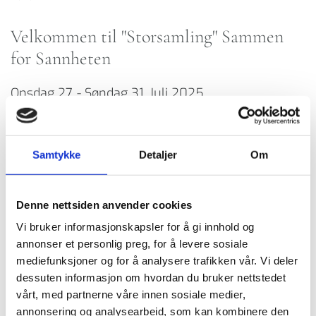
Velkommen til "Storsamling" Sammen
for Sannheten
Onsdag 27. - Søndag 31. Juli 2025
Det blir bønn, fellesskap, taler, sang og musikk
Samtykke
Detaljer
Om
ALLE er hjertelig velkommen til å tilbringe en
fantastisk helg med oss.
Denne nettsiden anvender cookies
Vi bruker informasjonskapsler for å gi innhold og
Vår bønn er at vi, både enkeltpersoner og
annonser et personlig preg, for å levere sosiale
menigheter;
mediefunksjoner og for å analysere trafikken vår. Vi deler
dessuten informasjon om hvordan du bruker nettstedet
tema 1:
-
skal se vårt ansvar for å oppmuntre, hjelpe
vårt, med partnerne våre innen sosiale medier,
og støtte gravide til ikke å velge abort, men å bære
annonsering og analysearbeid, som kan kombinere den