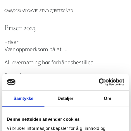
02/08/2023
AV GAVELSTAD GJESTEGÅRD
Priser 2023
Priser
Vær oppmerksom på at …
All overnatting bør forhåndsbestilles.
Servering
I helgene serverer vi:
Lunsjbord med to varmretter samt rikholdig
Samtykke
Detaljer
Om
koldtbord
Middag med dessert og kaffe
Denne nettsiden anvender cookies
Pris: 270,- per måltid
Vi bruker informasjonskapsler for å gi innhold og