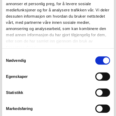
annonser et personlig preg, for å levere sosiale
Kontakt oss på telefon
33 15 59 59
eller 900 45
mediefunksjoner og for å analysere trafikken vår. Vi deler
605, eller
e-post post@evangelisk-misjon.no
for
dessuten informasjon om hvordan du bruker nettstedet
bestilling.
vårt, med partnerne våre innen sosiale medier,
---------------------------------------
annonsering og analysearbeid, som kan kombinere den
med annen informasjon du har gjort tilgjengelig for dem,
Mat og overnatting
eller som de har samlet inn gjennom din bruk av
tjenestene deres.
Overnatting m/frokost
Samtykkevalg
Nødvendig
Enkeltrom:
900,- per døgn
Egenskaper
Dobbeltrom:
1200,- per døgn
---------------------------------------
Statistikk
Spesialpriser for stevnedeltakere
Overnatting med fullpensjon inkl. kveldsmat
Markedsføring