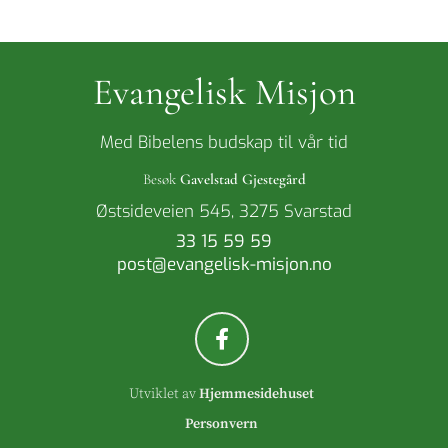
Evangelisk Misjon
Med Bibelens budskap til vår tid
Besøk
Gavelstad Gjestegård
Østsideveien 545, 3275 Svarstad
33 15 59 59
post@evangelisk-misjon.no
Utviklet av
Hjemmesidehuset
Personvern