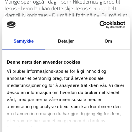
Mange spør også i dag - som Nikodemus gjorde til
Jesus - hvordan kan dette skje. Jesus sier det helt
klart til Nikodemus - Du må bli født på ny. Du må si et
avgjort ja til Jesus - be om at Jesus og Den Hellige
ånd flytter inn i ditt indre. Når dette får gjøre sin
gjerning i deg, blir det "gamle livet" som du har levd
Samtykke
Detaljer
Om
uten Jesus ikke for å regne for noe. Riktig nok er det
gleder og morro i denne verden - det er nesten så
det ikke tenkes på hvordan avslutningen på vår liv
Denne nettsiden anvender cookies
skal bli.
Vi bruker informasjonskapsler for å gi innhold og
Alle vet vi at livet her på jorden har en ende. Men hva
annonser et personlig preg, for å levere sosiale
med evigheten? Dør jeg når jeg dør og det hele er
mediefunksjoner og for å analysere trafikken vår. Vi deler
over - eller finnes det noe liv etter dette livet?
dessuten informasjon om hvordan du bruker nettstedet
Bibelen gir oss klare svar. Det er snakk om en Himmel
vårt, med partnerne våre innen sosiale medier,
å vinne og et Helvete og unnfly. Derfor må det være
annonsering og analysearbeid, som kan kombinere den
noe etter dette livet som ikke tar slutt. Vi som leser
med annen informasjon du har gjort tilgjengelig for dem,
vår Bibel og vil tro på den, ser ganske fort hva som
eller som de har samlet inn gjennom din bruk av
ligger forran oss. Det er en evighet sammen med
Gud og Jesus som alle som vil han få oppleve og det
tjenestene deres.