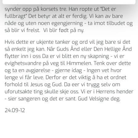
ditt hjerte. Sier ja til Han som har båret alle dine
synder opp på korsets tre. Han ropte ut "Det er
fullbragt" Det betyr at alt er ferdig. Vi kan av bare
nåde og uten noen egengjerning - ta imot tilbudet og
så blir vi frelst. Vi blir født på ny.
Hvis dette er ukjente tanker og ord vil jeg bare si det
så enkelt jeg kan. Når Guds Ånd eller Den Hellige Ånd
flytter inn i oss Da er vi blitt en ny skapning - vi er
evighetsvandre på veg til Himmelen. Tenk over dette
og ta en avgjørelse - gjerne idag - Ingen vet hvor
lenge vi får leve. Derfor er det viktig å ha et ordnet
forhold til Jesus og Gud. Da eer vi trygg selv om
uforutsakte ting skulle skje oss. Vi er i Herrens hender
- sier sangeren og det er sant. Gud Velsigne deg.
24.09-12