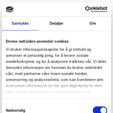
19/10/2023
AV EVANGELISK MISJON
Guds Ord og tiden vi lever i
Samtykke
Detaljer
Om
Velkommen til konferanse: 9. - 12. november 2023
Denne nettsiden anvender cookies
Vi får besøk av Charles Hansen, Eigil Rognlien, Karl
Vi bruker informasjonskapsler for å gi innhold og
Georg Rognstad, Randi og Hjalmar Johansen. Anne
annonser et personlig preg, for å levere sosiale
Marit og Ove Arnoldsen leder bønn alle dagene kl.
mediefunksjoner og for å analysere trafikken vår. Vi deler
9.30
dessuten informasjon om hvordan du bruker nettstedet
vårt, med partnerne våre innen sosiale medier,
Klikk her for å komme til fanen møteprogram
annonsering og analysearbeid, som kan kombinere den
med annen informasjon du har gjort tilgjengelig for dem,
Husk påmelding og rombestilling: Telefon
33 15 59
eller som de har samlet inn gjennom din bruk av
59
- 900 45 605
tjenestene deres.
Samtykkevalg
Nødvendig